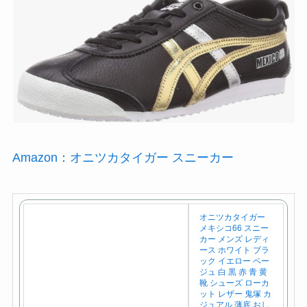
Amazon：オニツカタイガー スニーカー
オニツカタイガー
メキシコ66 スニー
カー メンズ レディ
ース ホワイト ブラ
ック イエロー ベー
ジュ 白 黒 赤 青 黄
靴 シューズ ローカ
ット レザー 鬼塚 カ
ジュアル 薄底 おし